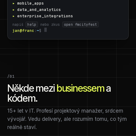
mobile_apps
data_and_analytics
enterprise_integrations
napiš 
help
 nebo zkus 
open fmcityfest
jan@franc
:
~
$
/01
Někde mezi
businessem
a
kódem.
15+ let v IT. Profesí projektový manažer, srdcem
vývojář. Vedu delivery, ale rozumím tomu, co tým
reálně staví.