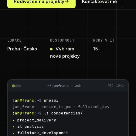
Podívat se na projekty
Kontaktovat mě
LOKACE
DOSTUPNOST
ROKY V IT
Praha · Česko
Vybírám
15+
nové projekty
~/janfranc — zsh
PID 1042
jan@franc
:
~
$ 
whoami
jan_franc · senior_it_pm · fullstack_dev
jan@franc
:
~
$ 
ls competencies/
project_delivery
it_analysis
fullstack_development