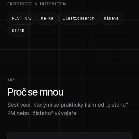
ENTERPRISE & INTEGRATION
REST API
Kafka
Elasticsearch
Kibana
CI/CD
/06
Proč se mnou
Šest věcí, kterými se prakticky liším od „čistého"
PM nebo „čistého" vývojáře.