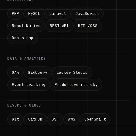
PHP
MySQL
Laravel
JavaScript
React Native
REST API
HTML/CSS
Bootstrap
DATA & ANALYTICS
GA4
BigQuery
Looker Studio
Event tracking
Produktové metriky
DEVOPS & CLOUD
Git
GitHub
SSH
AWS
OpenShift