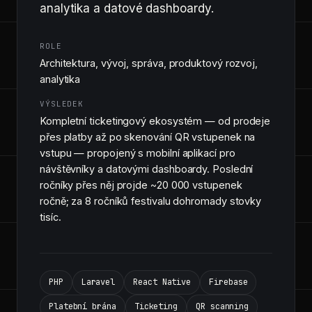
analytika a datové dashboardy.
ROLE
Architektura, vývoj, správa, produktový rozvoj,
analytika
VÝSLEDEK
Kompletní ticketingový ekosystém — od prodeje
přes platby až po skenování QR vstupenek na
vstupu — propojený s mobilní aplikací pro
návštěvníky a datovými dashboardy. Poslední
ročníky přes něj projde ~20 000 vstupenek
ročně; za 8 ročníků festivalu dohromady stovky
tisíc.
PHP
Laravel
React Native
Firebase
Platební brána
Ticketing
QR scanning