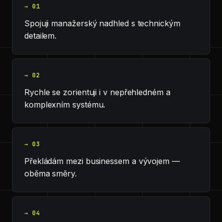
→ 01
Spojuji manažerský nadhled s technickým
detailem.
→ 02
Rychle se zorientuji i v nepřehledném a
komplexním systému.
→ 03
Překládám mezi businessem a vývojem —
oběma směry.
→ 04