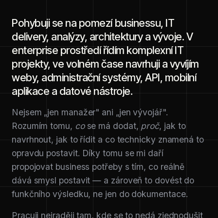
Pohybuji se na pomezí businessu, IT
delivery, analýzy, architektury a vývoje. V
enterprise prostředí řídím komplexní IT
projekty, ve volném čase navrhuji a vyvíjím
weby, administrační systémy, API, mobilní
aplikace a datové nástroje.
Nejsem „jen manažer" ani „jen vývojář".
Rozumím tomu,
co
se má dodat,
proč
, jak to
navrhnout, jak to řídit a co technicky znamená to
opravdu postavit. Díky tomu se mi daří
propojovat business potřeby s tím, co reálně
dává smysl postavit — a zároveň to dovést do
funkčního výsledku, ne jen do dokumentace.
Pracuji nejraději tam, kde se to nedá zjednodušit